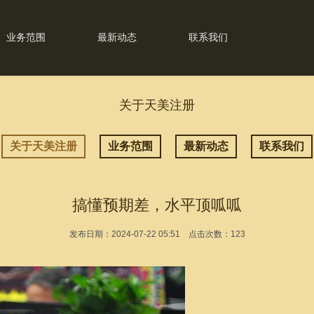
业务范围
最新动态
联系我们
关于天美注册
关于天美注册
业务范围
最新动态
联系我们
搞懂预期差，水平顶呱呱
发布日期：2024-07-22 05:51 点击次数：123