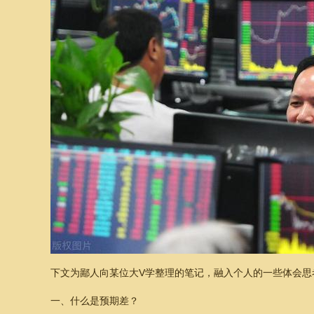
下文为鄙人向某位大V学整理的笔记，融入个人的一些体会思
一、什么是预期差？