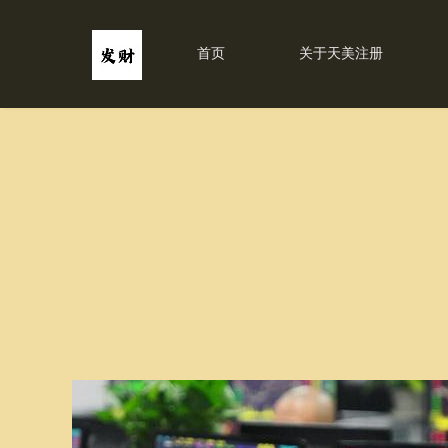
首页
关于天美注册