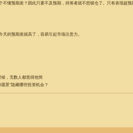
哪个不懂预期差？因此只要不及预期，持筹者就不想锁仓了。只有表现超预
今天的预期差就高了，容易引起市场注意力。
时候，无数人都觉得他简
30愿景”隐藏哪些投资机会？