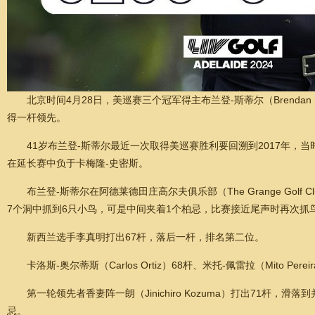
北京时间4月28日，美巡赛三个冠军得主布兰登-斯蒂尔（Brendan 
得一杆领先。
41岁布兰登-斯蒂尔最近一次取得美巡赛胜利要回溯到2017年，当时他第
在延长赛中负于卡梅隆-史密斯。
布兰登-斯蒂尔在阿德莱德田庄高尔夫俱乐部（The Grange Golf
7个洞中抓到6只小鸟，可是中间夹着1个柏忌，比赛接近尾声时再次抓
新西兰选手李真明打出67杆，落后一杆，排名第二位。
卡洛斯-奥尔蒂斯（Carlos Ortiz）68杆、米托-佩雷拉（Mito Pe
第一轮领先者香妻阵一朗（Jinichiro Kozuma）打出71杆，
忌。